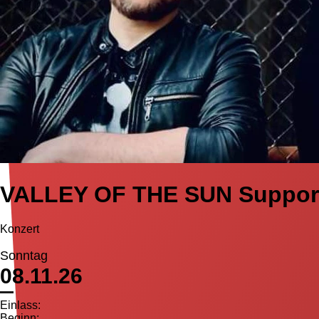
VALLEY OF THE SUN Suppor
Konzert
Sonntag
08.11.26
Einlass:
Beginn: