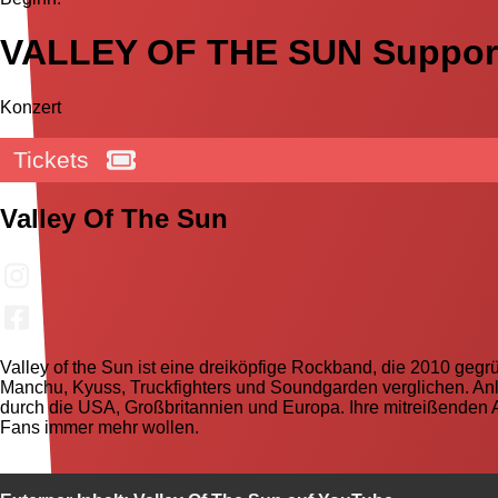
VALLEY OF THE SUN Suppor
Konzert
Tickets
Valley Of The Sun
Valley of the Sun ist eine dreiköpfige Rockband, die 2010 geg
Manchu, Kyuss, Truckfighters und Soundgarden verglichen. Anlä
durch die USA, Großbritannien und Europa. Ihre mitreißenden Auf
Fans immer mehr wollen.