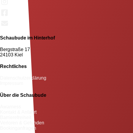
Schaubude im Hinterhof
Bergstraße 17
24103 Kiel
Rechtliches
Datenschutzerklärung
Impressum
Über die Schaubude
Awarness
Kontakt & Anfahrt
Barrierefreiheit
Verloren & Gefunden
Bookinganfragen