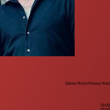
Stoner Rock
//
Heavy Roc
19:00
20:00