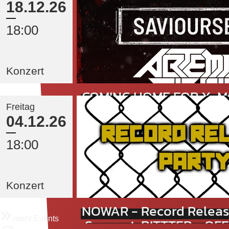
18.12.26
18:00
Konzert
COMING HOME FOR X-
Freitag
Mode
04.12.26
18:00
Konzert
NOWAR - Record Release
mehr Events
Support: BITTTER + OF