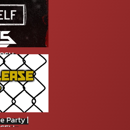
MOSH
rn Metal
 Party |
FCELL