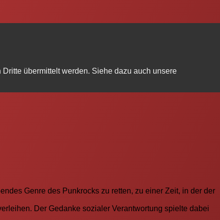
Dritte übermittelt werden. Siehe dazu auch unsere
endes Genre des Punkrocks zu retten, zu einer Zeit, in der der
verleihen. Der Gedanke sozialer Verantwortung spielte dabei