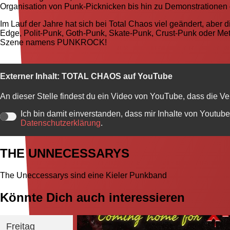
Organisation von Punk-Picknicken bis hin zu Demonstrationen
Im Lauf der Jahre hat sich bei Total Chaos viel geändert, aber 
Edge, Polit-Punk, Goth-Punk, Skate-Punk, Crust-Punk oder Meta
Szene namens PUNKROCK!
Externer Inhalt:
TOTAL CHAOS auf YouTube
An dieser Stelle findest du ein Video von YouTube, dass die V
Ich bin damit einverstanden, dass mir Inhalte von Youtu
Datenschutzerklärung
.
THE UNNECESSARYS
The
Uneccessarys sind eine Kieler Punkband
Könnte Dich auch interessieren
Freitag