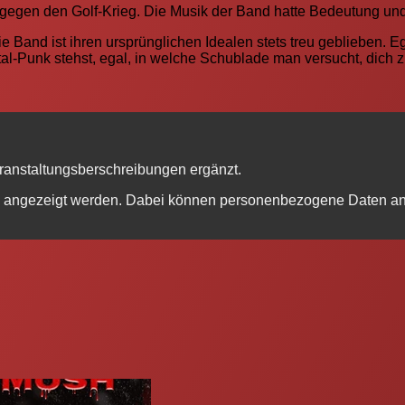
 gegen den Golf-Krieg. Die Musik der Band hatte Bedeutung u
die Band ist ihren ursprünglichen Idealen stets treu geblieben. 
l-Punk stehst, egal, in welche Schublade man versucht, dich zu
eranstaltungsberschreibungen ergänzt.
be angezeigt werden. Dabei können personenbezogene Daten an 