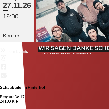
Support: BITTTER + OF
27.11.26
19:00
Konzert
WIR SAGEN DANKE SCHÖ
mehr Events
JAHRE DIE AFFEN
Schaubude im Hinterhof
Bergstraße 17
24103 Kiel