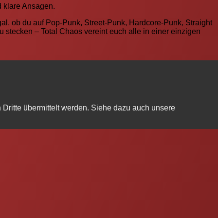
nd klare Ansagen.
Egal, ob du auf Pop-Punk, Street-Punk, Hardcore-Punk, Straight
 stecken – Total Chaos vereint euch alle in einer einzigen
Dritte übermittelt werden. Siehe dazu auch unsere