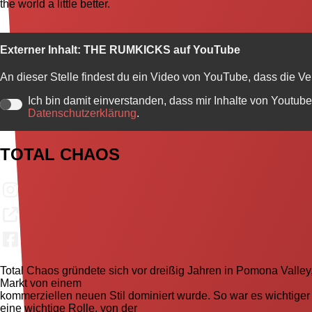
the world a little better.
Externer Inhalt:
THE RUMKICKS auf YouTube
An dieser Stelle findest du ein Video von YouTube, dass die V
Ich bin damit einverstanden, dass mir Inhalte von Youtu
Datenschutzerklärung
.
TOTAL CHAOS
Total Chaos gründete sich vor dreißig Jahren in Pomona Valley,
Markt von einem
kommerziellen neuen Stil dominiert wurde. So war es wichtiger 
eine wichtige Rolle, von der