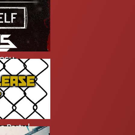
MOSH
rn Metal
 Party |