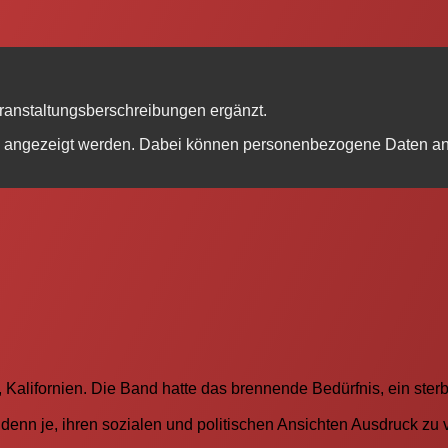
eranstaltungsberschreibungen ergänzt.
be angezeigt werden. Dabei können personenbezogene Daten an 
 Kalifornien. Die Band hatte das brennende Bedürfnis, ein sterb
denn je, ihren sozialen und politischen Ansichten Ausdruck zu 