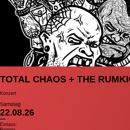
TOTAL CHAOS + THE RUMK
Konzert
Samstag
22.08.26
Einlass:
Beginn: