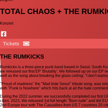
TOTAL CHAOS + THE RUMK
Konzert
Tickets
THE RUMKICKS
Rumkicks is a three-piece punk band based in Seoul. South Kor
we released our first EP 'Brutality'. We followed up on our EP
well as the song about breaking the glass ceiling: "I don't wann
"Proud of madness" the "Mad tride Seoul" tribute song. was re
with "Punk is Nowhere" which hits back at all the hate comments
During the 2022 summer. we successfully completed our first UK
cities. 2023, We released 1st full length "Born rude" and did E
2nd Europe tour with The Casualties from US 7 countries 20 ci